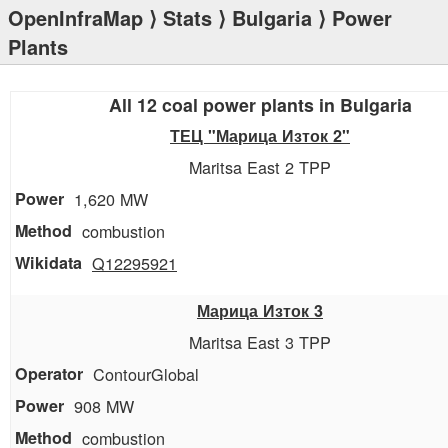
OpenInfraMap
⟩
Stats
⟩
Bulgaria
⟩ Power
Plants
All 12 coal power plants in Bulgaria
ТЕЦ "Марица Изток 2"
Maritsa East 2 TPP
1,620 MW
combustion
Q12295921
Марица Изток 3
Maritsa East 3 TPP
ContourGlobal
908 MW
combustion