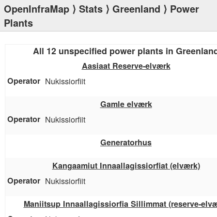
OpenInfraMap
⟩
Stats
⟩
Greenland
⟩ Power
Plants
All 12 unspecified power plants in Greenlan
Aasiaat Reserve-elværk
Nukissiorfiit
Gamle elværk
Nukissiorfiit
Generatorhus
Kangaamiut Innaallagissiorfiat (elværk)
Nukissiorfiit
Maniitsup Innaallagissiorfia Sillimmat (reserve-elv