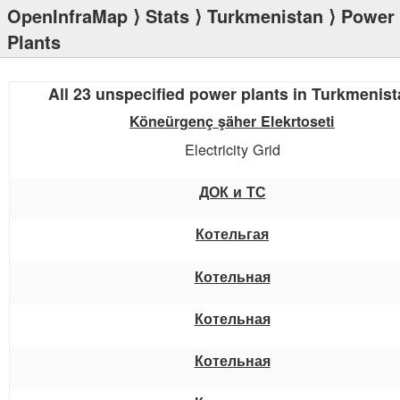
OpenInfraMap
⟩
Stats
⟩
Turkmenistan
⟩ Power
Plants
All 23 unspecified power plants in Turkmenis
Köneürgenç şäher Elekrtoseti
Electricity Grid
ДОК и ТС
Котельгая
Котельная
Котельная
Котельная