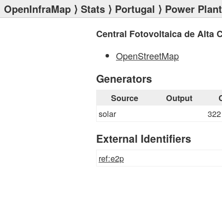
OpenInfraMap
⟩
Stats
⟩
Portugal
⟩
Power Plan
Central Fotovoltaica de Alta
OpenStreetMap
Generators
Source
Output
solar
322
External Identifiers
ref:e2p