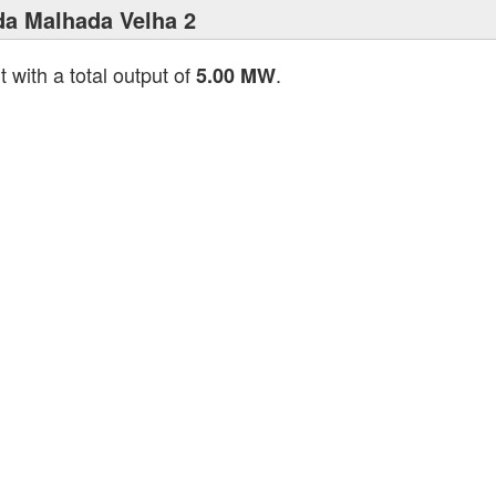
da Malhada Velha 2
t with a total output of
.
5.00 MW