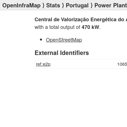
OpenInfraMap
⟩
Stats
⟩
Portugal
⟩
Power Plan
Central de Valorização Energética do
with a total output of
.
470 kW
OpenStreetMap
External Identifiers
ref:e2p
106