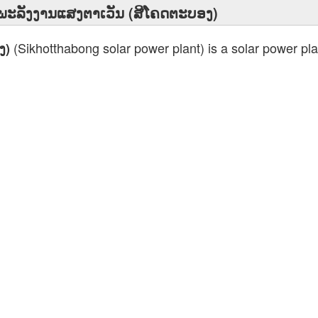
ພະລັງງານແສງຕາເວັນ (ສີໂຄດຕະບອງ)
(Sikhotthabong solar power plant) is a solar power plan
ງ)