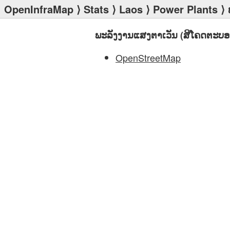
OpenInfraMap
⟩
Stats
⟩
Laos
⟩
Power Plants
⟩ 
ພະລັງງານແສງຕາເວັນ (ສີໂຄດຕະບອ
OpenStreetMap