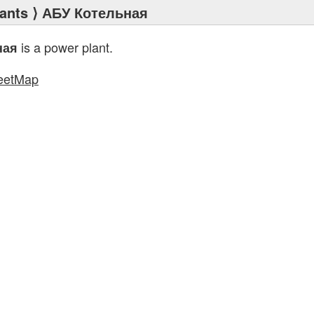
ants
⟩ АБУ Котельная
is a power plant.
ная
eetMap