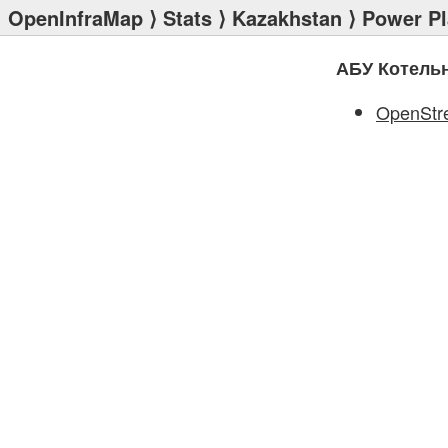
OpenInfraMap
⟩
Stats
⟩
Kazakhstan
⟩
Power Pl
АБУ Котель
OpenStr