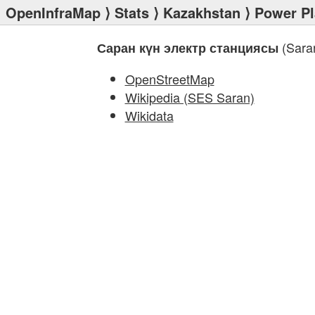
OpenInfraMap
⟩
Stats
⟩
Kazakhstan
⟩
Power Pl
(Saran
Саран күн электр станциясы
OpenStreetMap
Wikipedia (SES Saran)
Wikidata