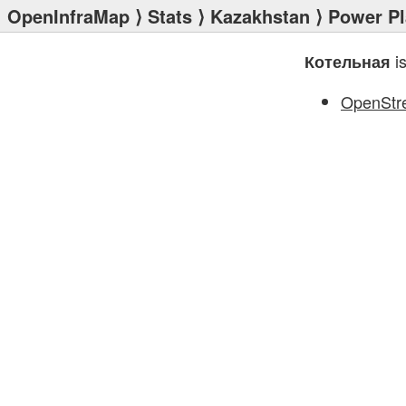
OpenInfraMap
⟩
Stats
⟩
Kazakhstan
⟩
Power Pl
is
Котельная
OpenStr