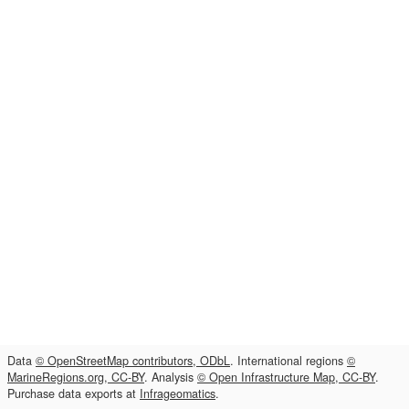
Data
© OpenStreetMap contributors, ODbL
. International regions
©
MarineRegions.org, CC-BY
. Analysis
© Open Infrastructure Map, CC-BY
.
Purchase data exports at
Infrageomatics
.