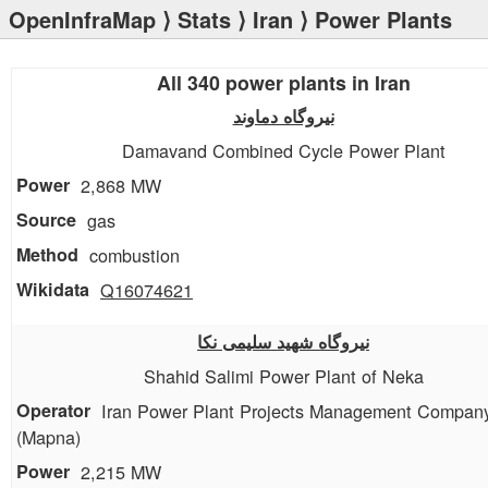
OpenInfraMap
⟩
Stats
⟩
Iran
⟩ Power Plants
All 340 power plants in Iran
نیروگاه دماوند
Damavand Combined Cycle Power Plant
2,868 MW
gas
combustion
Q16074621
نیروگاه شهید سلیمی نکا
Shahid Salimi Power Plant of Neka
Iran Power Plant Projects Management Compan
(Mapna)
2,215 MW