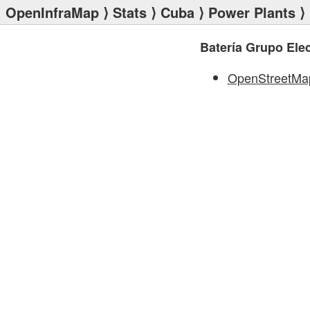
OpenInfraMap
⟩
Stats
⟩
Cuba
⟩
Power Plants
⟩ 
Batería Grupo Ele
OpenStreetMa