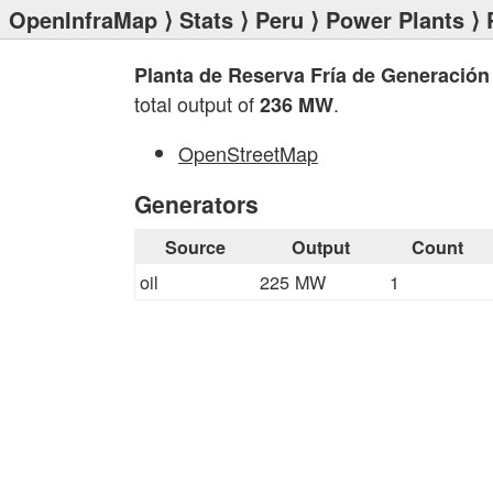
OpenInfraMap
⟩
Stats
⟩
Peru
⟩
Power Plants
⟩ 
Planta de Reserva Fría de Generación
total output of
.
236 MW
OpenStreetMap
Generators
Source
Output
Count
oil
225 MW
1