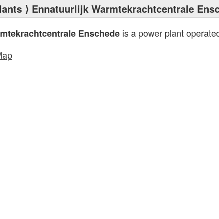
lants
⟩ Ennatuurlijk Warmtekrachtcentrale Ens
is a power plant operate
rmtekrachtcentrale Enschede
Map