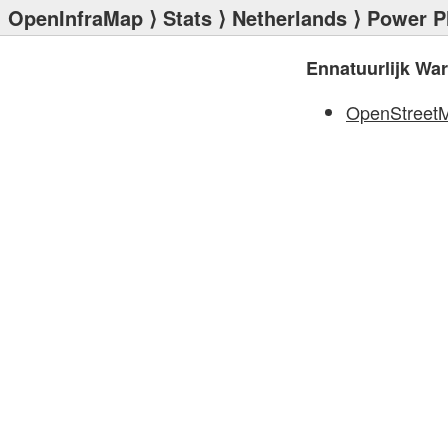
OpenInfraMap
⟩
Stats
⟩
Netherlands
⟩
Power P
Ennatuurlijk Wa
OpenStreet