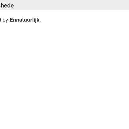
chede
d by
.
Ennatuurlijk