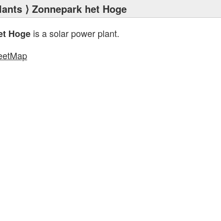
lants
⟩ Zonnepark het Hoge
is a solar power plant.
et Hoge
eetMap