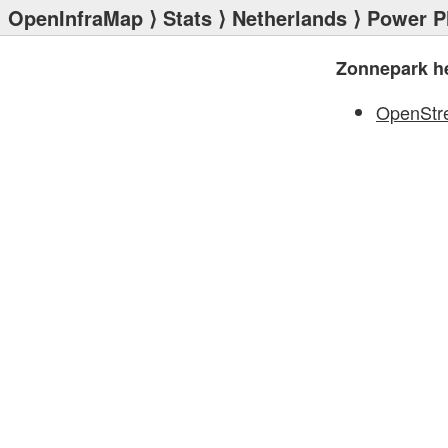
OpenInfraMap
⟩
Stats
⟩
Netherlands
⟩
Power P
Zonnepark h
OpenStr