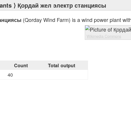
ants
⟩ Қордай жел электр станциясы
(Qorday Wind Farm) is a wind power plant with 
танциясы
Wikimedia Commons
Count
Total output
40