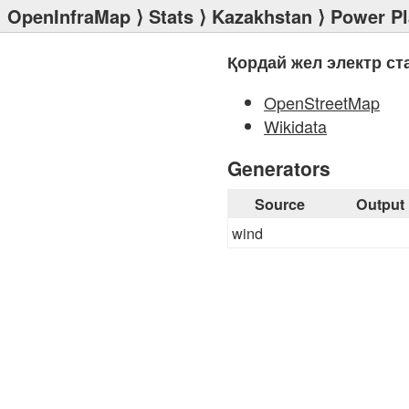
OpenInfraMap
⟩
Stats
⟩
Kazakhstan
⟩
Power Pl
Қордай жел электр с
OpenStreetMap
Wikidata
Generators
Source
Output
wind