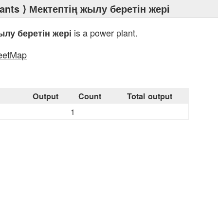
ants
⟩ Мектептің жылу беретін жері
is a power plant.
ылу беретін жері
eetMap
s
Output
Count
Total output
1