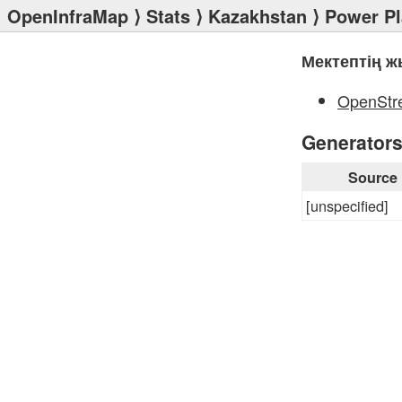
OpenInfraMap
⟩
Stats
⟩
Kazakhstan
⟩
Power Pl
Мектептің ж
OpenStr
Generator
Source
[unspecified]