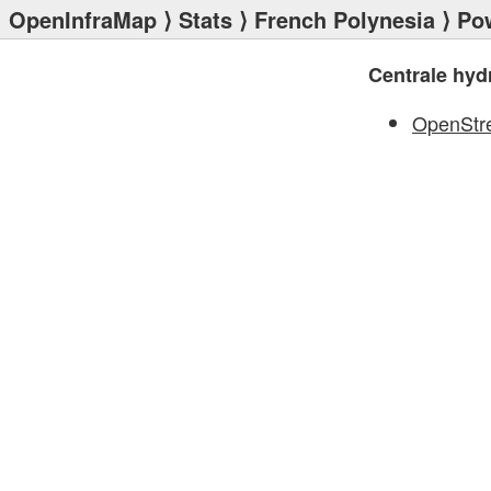
OpenInfraMap
⟩
Stats
⟩
French Polynesia
⟩
Po
Centrale hydr
OpenStr