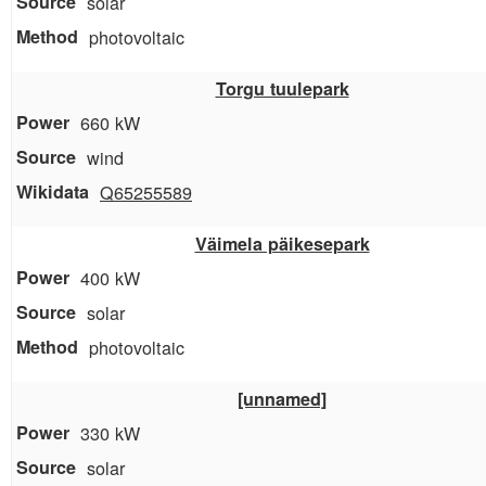
solar
photovoltaic
Torgu tuulepark
660 kW
wind
Q65255589
Väimela päikesepark
400 kW
solar
photovoltaic
[unnamed]
330 kW
solar