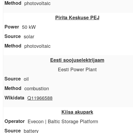
photovoltaic
Pirita Keskuse PEJ
50 kW
solar
photovoltaic
Eesti soojuselektrijaam
Eesti Power Plant
oil
combustion
Q11966588
Kiisa akupark
Evecon | Baltic Storage Platform
battery