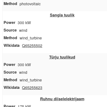
photovoltaic
Sangla tuulik
300 kW
wind
wind_turbine
Q65255502
Türju tuulikud
300 kW
wind
wind_turbine
Q65255623
Ruhnu diiselelektrijaam
175 kW