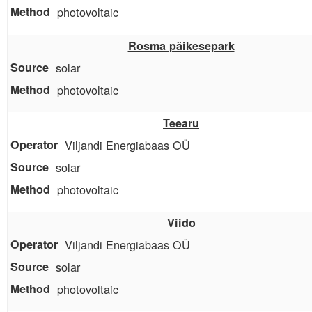
photovoltaic
Rosma päikesepark
solar
photovoltaic
Teearu
Viljandi Energiabaas OÜ
solar
photovoltaic
Viido
Viljandi Energiabaas OÜ
solar
photovoltaic