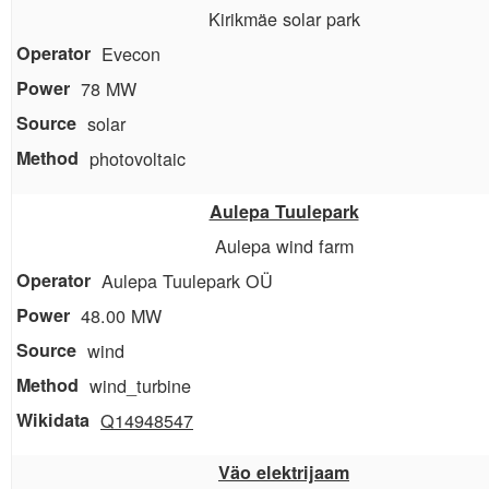
Kirikmäe solar park
Evecon
78 MW
solar
photovoltaic
Aulepa Tuulepark
Aulepa wind farm
Aulepa Tuulepark OÜ
48.00 MW
wind
wind_turbine
Q14948547
Väo elektrijaam