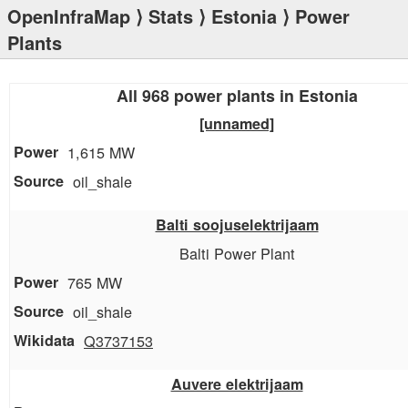
OpenInfraMap
⟩
Stats
⟩
Estonia
⟩ Power
Plants
All 968 power plants in Estonia
[unnamed]
1,615 MW
oil_shale
Balti soojuselektrijaam
Balti Power Plant
765 MW
oil_shale
Q3737153
Auvere elektrijaam