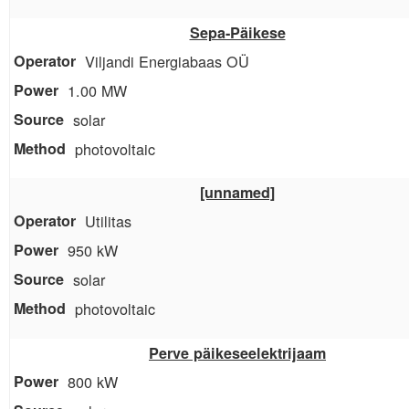
Sepa-Päikese
Viljandi Energiabaas OÜ
1.00 MW
solar
photovoltaic
[unnamed]
Utilitas
950 kW
solar
photovoltaic
Perve päikeseelektrijaam
800 kW