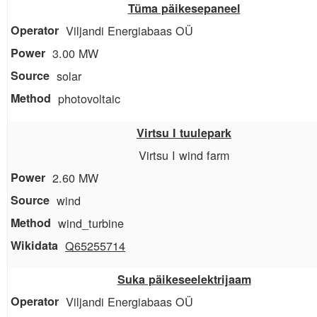
Tüma päikesepaneel
Viljandi Energiabaas OÜ
3.00 MW
solar
photovoltaic
Virtsu I tuulepark
Virtsu I wind farm
2.60 MW
wind
wind_turbine
Q65255714
Suka päikeseelektrijaam
Viljandi Energiabaas OÜ