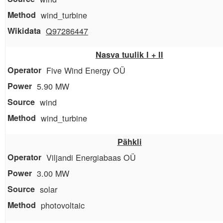
wind_turbine
Q97286447
Nasva tuulik I + II
Five Wind Energy OÜ
5.90 MW
wind
wind_turbine
Pähkli
Viljandi Energiabaas OÜ
3.00 MW
solar
photovoltaic