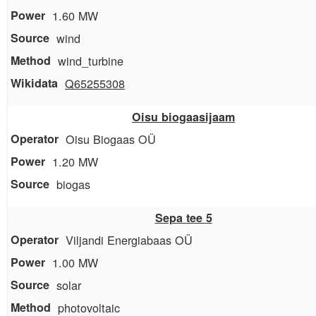
1.60 MW
wind
wind_turbine
Q65255308
Oisu biogaasijaam
Oisu Biogaas OÜ
1.20 MW
biogas
Sepa tee 5
Viljandi Energiabaas OÜ
1.00 MW
solar
photovoltaic