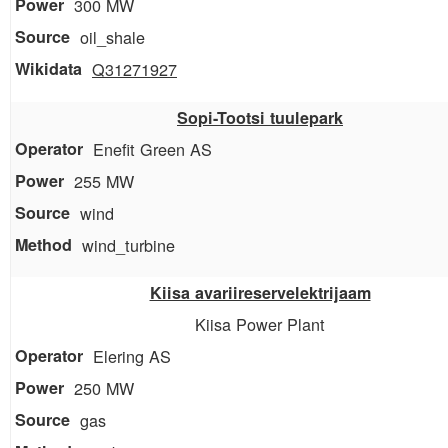
300 MW
oil_shale
Q31271927
Sopi-Tootsi tuulepark
Enefit Green AS
255 MW
wind
wind_turbine
Kiisa avariireservelektrijaam
Kiisa Power Plant
Elering AS
250 MW
gas