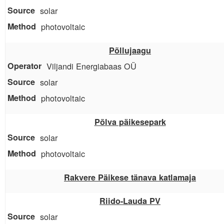
solar
photovoltaic
Põllujaagu
Viljandi Energiabaas OÜ
solar
photovoltaic
Põlva päikesepark
solar
photovoltaic
Rakvere Päikese tänava katlamaja
Riido-Lauda PV
solar