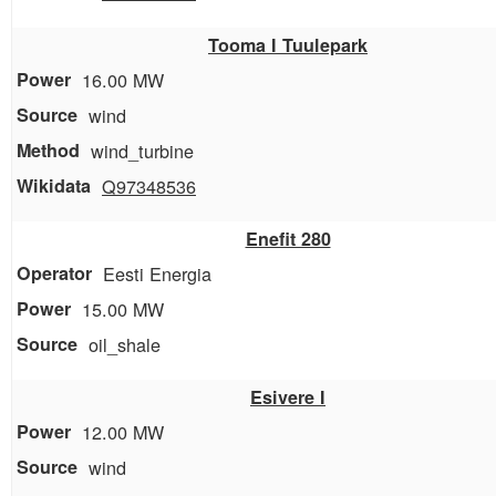
Tooma I Tuulepark
16.00 MW
wind
wind_turbine
Q97348536
Enefit 280
Eesti Energia
15.00 MW
oil_shale
Esivere I
12.00 MW
wind