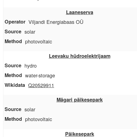
Laaneserva
Viljandi Energiabaas OÜ
solar
photovoltaic
Leevaku hüdroelektrijaam
hydro
water-storage
Q20529911
Mägari päikesepark
solar
photovoltaic
Päikesepark