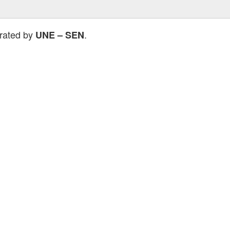
erated by
.
UNE – SEN