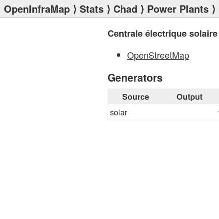
OpenInfraMap
⟩
Stats
⟩
Chad
⟩
Power Plants
⟩ 
Centrale électrique solair
OpenStreetMap
Generators
Source
Output
solar