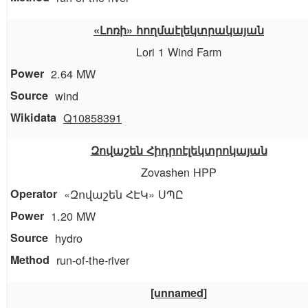
«Լոռի» հողմաէլեկտրակայան
Lori 1 Wind Farm
2.64 MW
wind
Q10858391
Զովաշեն Հիդրոէլեկտրոկայան
Zovashen HPP
«Զովաշեն ՀԷԿ» ՍՊԸ
1.20 MW
hydro
run-of-the-river
[unnamed]