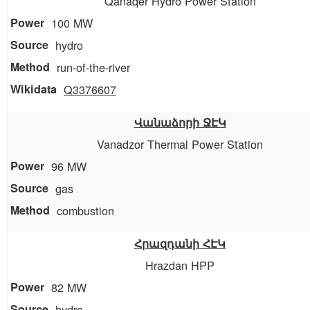
Qanaqer Hydro Power Station
100 MW
hydro
run-of-the-river
Q3376607
Վանաձորի ՋԷԿ
Vanadzor Thermal Power Station
96 MW
gas
combustion
Հրազդանի ՀԷԿ
Hrazdan HPP
82 MW
hydro