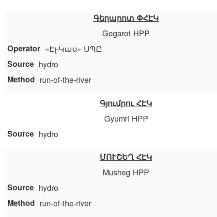
Գեղարոտ ՓՀԷԿ
Gegarot HPP
«Էլ-Կաս» ՍՊԸ
hydro
run-of-the-river
Գյումրու ՀԷԿ
Gyumri HPP
hydro
ՄՈՒՇԵՂ ՀԷԿ
Musheg HPP
hydro
run-of-the-river