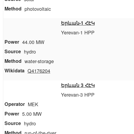
photovoltaic
Երևան-1 ՀԷԿ
Yerevan-1 HPP
44.00 MW
hydro
water-storage
Q4176204
Երևան 3 ՀԷԿ
Yerevan-3 HPP
MEK
5.00 MW
hydro
run-of-the-river