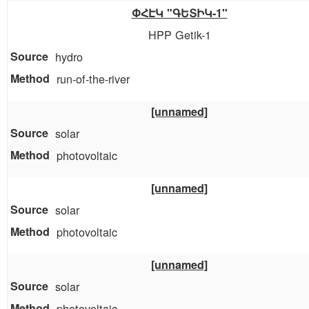
ՓՀԷԿ "ԳԵՏԻԿ-1"
HPP Getik-1
hydro
run-of-the-river
[unnamed]
solar
photovoltaic
[unnamed]
solar
photovoltaic
[unnamed]
solar
photovoltaic