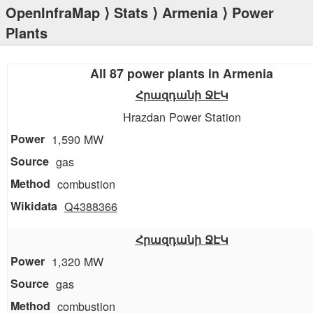
OpenInfraMap
⟩
Stats
⟩
Armenia
⟩ Power
Plants
All 87 power plants in Armenia
Հրազդանի ՋԷԿ
Hrazdan Power Station
1,590 MW
gas
combustion
Q4388366
Հրազդանի ՋԷԿ
1,320 MW
gas
combustion