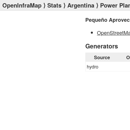
OpenInfraMap
⟩
Stats
⟩
Argentina
⟩
Power Pla
Pequeño Aprovech
OpenStreetM
Generators
Source
O
hydro