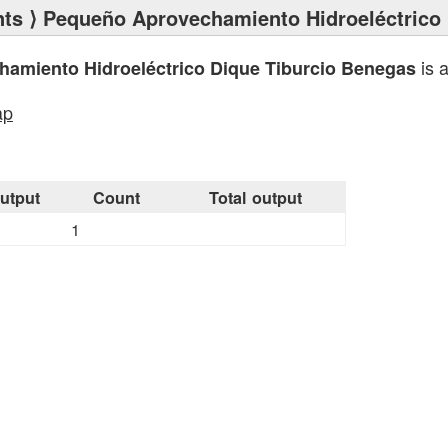
nts
⟩ Pequeño Aprovechamiento Hidroeléctrico 
is 
amiento Hidroeléctrico Dique Tiburcio Benegas
ap
utput
Count
Total output
1